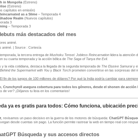
h in Mongolia
(Estreno)
lise
(Estreno)
 capítulos en emisión)
Reincarnated as a Slime
– Temporada 4
 Shadow Realm
(Nuevos capítulos)
orada 3
ming
– Temporada 3
debuts más destacados del mes
 animé. | Source : Cortesía
temporada, la tercera entrega de
Mushoku Tensei: Jobless Reincarnation
lidera la atención
n su cuarta temporada y la acción bélica de
The Saga of Tanya the Evil
.
s y la vida cotidiana, destaca la llegada de la segunda temporada de
The Elusive Samurai
y e
Behind the Supermarket with You
y
Black Torch
prometen convertirse en las sorpresas del m
El fin de los juegos de 100 millones de dólares? Por qué la India podría cambiar para siempre
a,
Crunchyroll asegura cobertura para todos los géneros, desde el shonen de acción h
 de ver? ¡Déjanos tu lista en los comentarios!
 ya es gratis para todos: Cómo funciona, ubicación preci
t
, revisamos un paso decisivo en la guerra de los motores de búsqueda:
ChatGPT Búsqueda 
avegan desde cuentas sin pago. La función permite rastrear la web en tiempo real con respue
atGPT Búsqueda y sus accesos directos