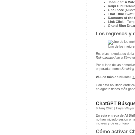
Jaadugar: A Witc
Kaiju Girl Carame
One Piece
(Nuevos
That Time I Got 
Daemons of the
Link Click
– Temp
Grand Blue Drea
Los regresos y 
Uno de los mejores
Entre las novedades de la 
Reincarnated as a Slime
co
Por el lado de las comedia
esperadas como
Smoking 
🎮
Lee más de Niubie:
[
¿
Con esta abultada carteler
en agosto tienes más ganas
ChatGPT Búsqueda
6 Aug 2026 | FayerWayer
En esta entrega de
AI Shif
no han iniciado sesión o n
móviles y de escritorio.
Cómo activar Ch