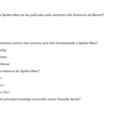
 a Spider-Man en las películas más recientes del Universo de Marvel?
recieron juntos tres actores que han interpretado a Spider-Man?
ming
Home
m Home
ás famoso de Spider-Man?
an
emo
der-Man
del principal enemigo conocido como Duende Verde?