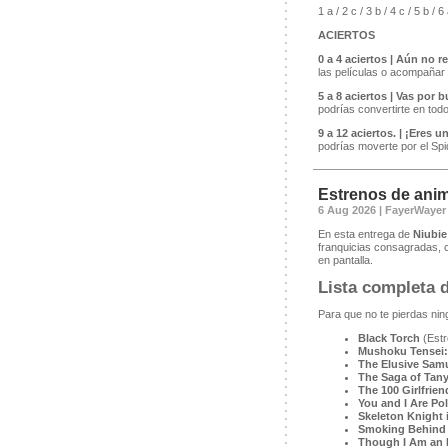
1 a / 2 c / 3 b / 4 c / 5 b / 6
ACIERTOS
0 a 4 aciertos | Aún no r
las películas o acompañar
5 a 8 aciertos | Vas por
podrías convertirte en tod
9 a 12 aciertos. | ¡Eres 
podrías moverte por el Sp
Estrenos de anim
6 Aug 2026 | FayerWayer
En esta entrega de
Niubie
franquicias consagradas,
en pantalla.
Lista completa 
Para que no te pierdas nin
Black Torch
(Estr
Mushoku Tensei:
The Elusive Samu
The Saga of Tany
The 100 Girlfrien
You and I Are Po
Skeleton Knight 
Smoking Behind 
Though I Am an I