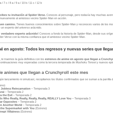
 a / 7 c / 8 a / 9 a / 10 b / 11 c / 12 b
ecibes tu invitación al Spider-Verse.
Conoces al personaje, pero todavía hay muchas aventu
 nuevamente al amistoso vecino Spider-Man en acción.
 buen camino.
Tienes buenos conocimientos sobre Spider-Man y reconoces varios de los mom
o un experto del universo arácnido.
un verdadero experto arácnido!
Conoces a fondo la historia de Spider-Man, desde sus orígen
ider-Verse con la misma confianza que el amistoso vecino Spider-Man.
é en agosto: Todos los regresos y nuevas series que llega
, te traemos la guía definitiva con los
estrenos de anime en agosto que llegan a Crunchyr
 continuaciones muy esperadas como la tercera temporada de
Mushoku Tensei
y nuevos epi
de animes que llegan a Crunchyroll este mes
gún lanzamiento ni simulcast, recopilamos los títulos confirmados que se suman a la parril
eno)
 Jobless Reincarnation
– Temporada 3
rai
– Temporada 2
a the Evil
– Temporada 2
ds Who Really, Really, Really, Really, REALLY Love You
– Temporada 3
lar Opposites
– Temporada 2
in Another World
– Temporada 2
the Supermarket with You
(Estreno)
nept Villainess
(Estreno)