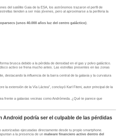
 del satélite Gaia de la ESA, los astrónomos trazaron el perfil de
strellas tienden a ser más jóvenes, pero al aproximarse a la periferia la
iloparsecs (unos 40.000 años luz del centro galáctico)
.
 forma brusca debido a la pérdida de densidad en el gas y polvo galáctico.
disco activo se frena mucho antes. Las estrellas presentes en las zonas
, destacando la influencia de la barra central de la galaxia y la curvatura
 la extensión de la Vía Láctea”, concluyó Karl Fiteni, autor principal de la
ctea frente a galaxias vecinas como Andrómeda. ¿Qué te parece que
Android podría ser el culpable de las pérdidas
 no autorizadas ejecutadas directamente desde tu propio smartphone.
 apuntan a la presencia de un
malware financiero activo dentro del