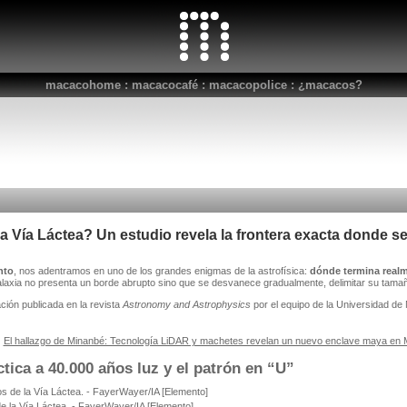
macacohome
:
macacocafé
:
macacopolice
:
¿macacos?
 Vía Láctea? Un estudio revela la frontera exacta donde se
nto
, nos adentramos en uno de los grandes enigmas de la astrofísica:
dónde termina realme
alaxia no presenta un borde abrupto sino que se desvanece gradualmente, delimitar su tamaño
ción publicada en la revista
Astronomy and Astrophysics
por el equipo de la Universidad de 
:
El hallazgo de Minanbé: Tecnología LiDAR y machetes revelan un nuevo enclave maya en 
ctica a 40.000 años luz y el patrón en “U”
e la Vía Láctea. - FayerWayer/IA [Elemento]