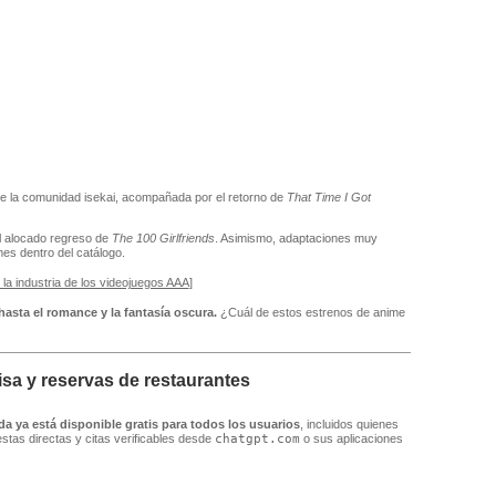
 de la comunidad isekai, acompañada por el retorno de
That Time I Got
l alocado regreso de
The 100 Girlfriends
. Asimismo, adaptaciones muy
es dentro del catálogo.
 la industria de los videojuegos AAA
]
asta el romance y la fantasía oscura.
¿Cuál de estos estrenos de anime
sa y reservas de restaurantes
ya está disponible gratis para todos los usuarios
, incluidos quienes
stas directas y citas verificables desde
chatgpt.com
o sus aplicaciones