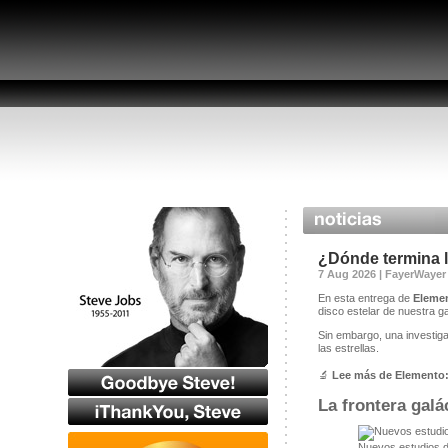
¿Dónde termina la
7 Aug 2026 | FayerWayer
En esta entrega de
Eleme
disco estelar de nuestra g
Sin embargo, una investiga
las estrellas.
🔬
Lee más de Elemento
La frontera galá
Nuevos estudios d