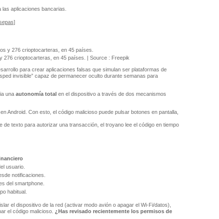
a las aplicaciones bancarias.
 sepas
]
 276 crioptocarteras, en 45 países. | Source : Freepik
arrollo para crear aplicaciones falsas que simulan ser plataformas de
ésped invisible” capaz de permanecer oculto durante semanas para
ia una
autonomía total
en el dispositivo a través de dos mecanismos
en Android. Con esto, el código malicioso puede pulsar botones en pantalla,
 de texto para autorizar una transacción, el troyano lee el código en tiempo
inanciero
el usuario.
sde notificaciones.
ones del smartphone.
po habitual.
ar el dispositivo de la red (activar modo avión o apagar el Wi-Fi/datos),
nar el código malicioso.
¿Has revisado recientemente los permisos de