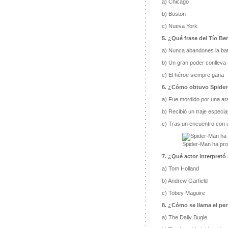
a) Chicago
b) Boston
c) Nueva York
5. ¿Qué frase del Tío Be
a) Nunca abandones la bat
b) Un gran poder conlleva
c) El héroe siempre gana
6. ¿Cómo obtuvo Spider
a) Fue mordido por una ar
b) Recibió un traje especia
c) Tras un encuentro con u
Spider-Man ha prot
7. ¿Qué actor interpretó 
a) Tom Holland
b) Andrew Garfield
c) Tobey Maguire
8. ¿Cómo se llama el per
a) The Daily Bugle