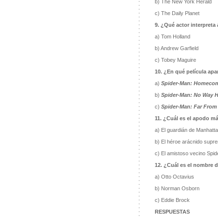
b) The New York Herald
c) The Daily Planet
9. ¿Qué actor interpreta
a) Tom Holland
b) Andrew Garfield
c) Tobey Maguire
10. ¿En qué película apa
a)
Spider-Man: Homeco
b)
Spider-Man: No Way 
c)
Spider-Man: Far Fro
11. ¿Cuál es el apodo m
a) El guardián de Manhatt
b) El héroe arácnido supr
c) El amistoso vecino Spi
12. ¿Cuál es el nombre 
a) Otto Octavius
b) Norman Osborn
c) Eddie Brock
RESPUESTAS