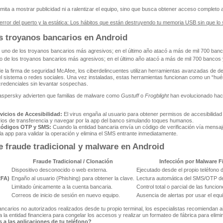
imita a mostrar publicidad ni a ralentizar el equipo, sino que busca obtener acceso completo 
 error del puerto y la estática: Los hábitos que están destruyendo tu memoria USB sin que lo
 troyanos bancarios en Android
 de los troyanos bancarios más agresivos; en el último año atacó a más de mil 700 bancos y
 la firma de seguridad McAfee, los ciberdelincuentes utilizan herramientas avanzadas de des
el sistema o redes sociales. Una vez instaladas, estas herramientas funcionan como un “hu
credenciales sin levantar sospechas.
 Kaspersky advierten que familias de malware como
Gustuff
o
Frogblight
han evolucionado hac
vicios de Accesibilidad:
El virus engaña al usuario para obtener permisos de accesibilidad 
rios de transferencia y navegar por la app del banco simulando toques humanos.
 códigos OTP y SMS:
Cuando la entidad bancaria envía un código de verificación vía mensaje
 la app para validar la operación y elimina el SMS entrante inmediatamente.
e fraude tradicional y malware en Android
Fraude Tradicional / Clonación
Infección por Malware F
Dispositivo desconocido o web externa.
Ejecutado desde el propio teléfono d
2FA)
Engaño al usuario (Phishing) para obtener la clave.
Lectura automática del SMS/OTP de
Limitado únicamente a la cuenta bancaria.
Control total o parcial de las funci
Correos de inicio de sesión en nuevo equipo.
Ausencia de alertas por usar el equi
carios no autorizados realizados desde tu propio terminal, los especialistas recomiendan aisl
la entidad financiera para congelar los accesos y realizar un formateo de fábrica para elimi
 a las aplicaciones de tu teléfono?