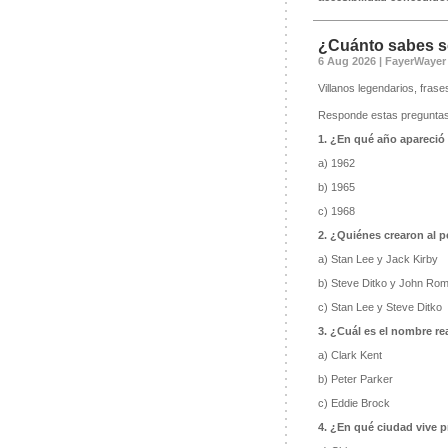
¿Cuánto sabes s
6 Aug 2026 | FayerWayer
Villanos legendarios, frase
Responde estas preguntas 
1. ¿En qué año apareció
a) 1962
b) 1965
c) 1968
2. ¿Quiénes crearon al 
a) Stan Lee y Jack Kirby
b) Steve Ditko y John Rom
c) Stan Lee y Steve Ditko
3. ¿Cuál es el nombre re
a) Clark Kent
b) Peter Parker
c) Eddie Brock
4. ¿En qué ciudad vive 