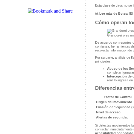
Esta clase de virus no se l
💻
Lee más de Bytes:
[
El
Cómo operan los
Grandoreiro es uno
De acuerdo con reportes de
confianza, herramientas d
recolectar información de 
Por su parte, análisis de
principales:
Abuso de los Ser
completar formula
Intercepción de
real, lo ingresa en
Diferencias entr
Factor de Control
Origen del movimiento
Evasión de Seguridad (
Nivel de acceso
Alertas de seguridad
Si detectas movimientos ban
contactar inmediatamente a 
accesibilidad concedidos