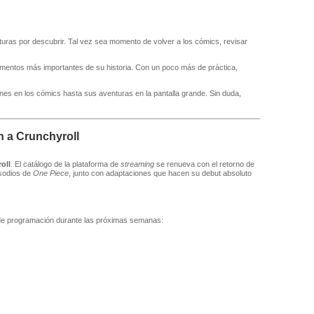
ras por descubrir. Tal vez sea momento de volver a los cómics, revisar
entos más importantes de su historia. Con un poco más de práctica,
es en los cómics hasta sus aventuras en la pantalla grande. Sin duda,
n a Crunchyroll
oll
. El catálogo de la plataforma de
streaming
se renueva con el retorno de
sodios de
One Piece
, junto con adaptaciones que hacen su debut absoluto
la de programación durante las próximas semanas: