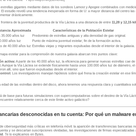
estrellas gigantes mediante datos de los sondeos Lamost y Apogee combinados con mediciones
 El estudio reveló una tendencia inesperada en forma de U: a mayor distancia del centro las e
mentar drásticamente.
 frontera de la juventud productiva de la Vía Láctea a una distancia de entre
11,28 y 12,15 k
stancia Aproximada
Características de la Población Estelar
a 35.000 años luz
Predominio de estrellas antiguas y alta densidad de gas original.
0.000 años luz
Punto de máxima juventud estelar; fin de la formación activa.
s de 40.000 años luz
Estrellas viejas y migrantes expulsadas desde el interior de la galaxia.
mapa estelar para la comprensión de nuestra galaxia abarcan tres puntos clave:
ón activa:
A partir de los 40.000 años luz, la eficiencia para generar nuevas estrellas cae de
:
Aunque la Vía Láctea se extiende físicamente hasta unos 100.000 años luz de diámetro, el 
ron allí, sino que fueron expulsadas desde el interior.
ontrol:
Los investigadores manejan hipótesis sobre qué frena la creación estelar en ese límite
dad de las estrellas dentro del disco, ahora tenemos una respuesta clara y cuantitativa sobre
rá de base para futuras simulaciones con supercomputadoras sobre el destino de la Vía Lá
ncuentre relativamente cerca de este límite activo galáctico?
ancarias desconocidas en tu cuenta: Por qué un malware en 
 de ciberseguridad más críticas en telefonía móvil: la aparición de transferencias bancarias
cuenta y se descartan suscripciones olvidadas, las investigaciones de firmas especializadas
id
. Te lo explicamos en Bytes.