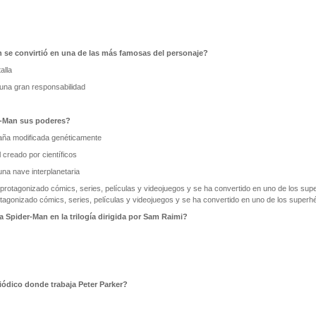
n se convirtió en una de las más famosas del personaje?
alla
 una gran responsabilidad
-Man sus poderes?
aña modificada genéticamente
l creado por científicos
na nave interplanetaria
agonizado cómics, series, películas y videojuegos y se ha convertido en uno de los superh
a Spider-Man en la trilogía dirigida por Sam Raimi?
iódico donde trabaja Peter Parker?