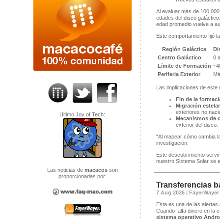
Al evaluar más de 100.000 
edades del disco galáctico.
edad promedio vuelve a au
Este comportamiento fijó la
Región Galáctica
Di
Centro Galáctico
0 
Límite de Formación
~4
Periferia Exterior
Má
Las implicaciones de este 
Fin de la formaci
Migración estelar
exteriores no nacie
Ultimo Joy of Tech:
Mecanismos de c
exterior del disco.
“Al mapear cómo cambia la e
investigación.
Este descubrimiento servi
nuestro Sistema Solar se e
Las noticias de
macacos
son
proporcionadas por:
Transferencias b
7 Aug 2026 | FayerWayer
Esta es una de las alertas
Cuando falta dinero en la 
sistema operativo Andro